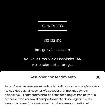
CONTACTO
613 012 610
info@skyfallbcn.com
Av. De la Gran Via d'Hospitalet 144,
Hospitalet del Llobregat
Gestionar consentimiento
Para ofrecer las mejores experiencias, utilizamos tecnologías como
SKYFALL BARCELONA
abre:
las cookies para almacenar y/o acceder a la información del
dispositivo. El consentimiento de estas tecnologías nos permitirá
DE LUNES A JUEVES de 18:00 a 02:00hs
procesar datos como el comportamiento de navegación o las
identificaciones únicas en este sitio. No consentir o retirar el